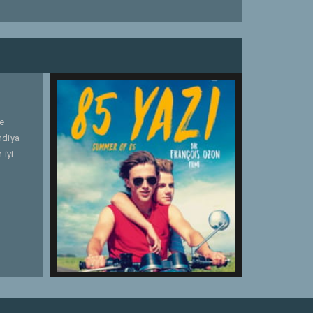
me
ndiya
 iyi