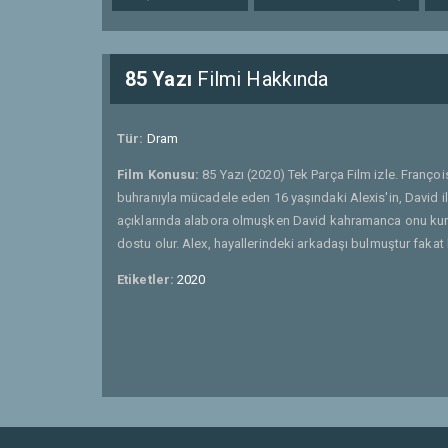
85 Yazı
Filmi Hakkında
Tür:
Dram
Film Konusu:
85 Yazı (2020) Tek Parça Film izle. Franç
buhranıyla mücadele eden 16 yaşındaki Alexis'in, David i
açıklarında alabora olmuşken David kahramanca onu kurtarır
dostu olur. Alex, hayallerindeki arkadaşı bulmuştur fakat
Etiketler:
2020