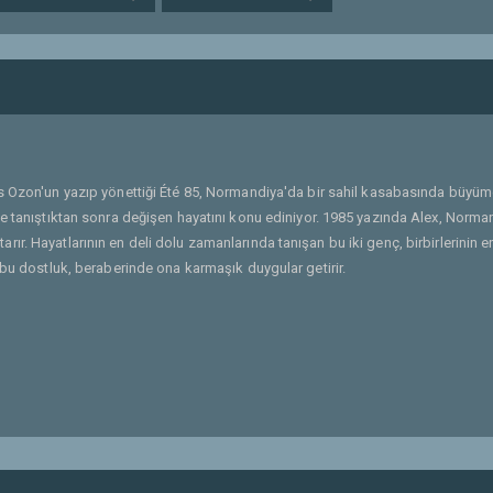
ois Ozon'un yazıp yönettiği Été 85, Normandiya'da bir sahil kasabasında büyü
le tanıştıktan sonra değişen hayatını konu ediniyor. 1985 yazında Alex, Norma
. Hayatlarının en deli dolu zamanlarında tanışan bu iki genç, birbirlerinin en
 bu dostluk, beraberinde ona karmaşık duygular getirir.