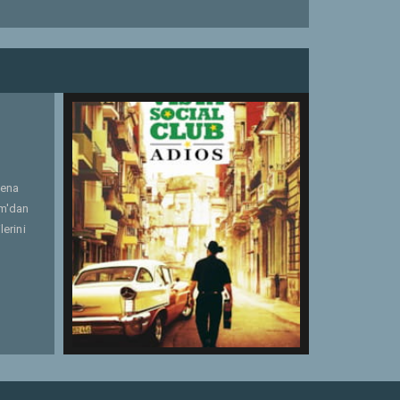
uena
om'dan
erini