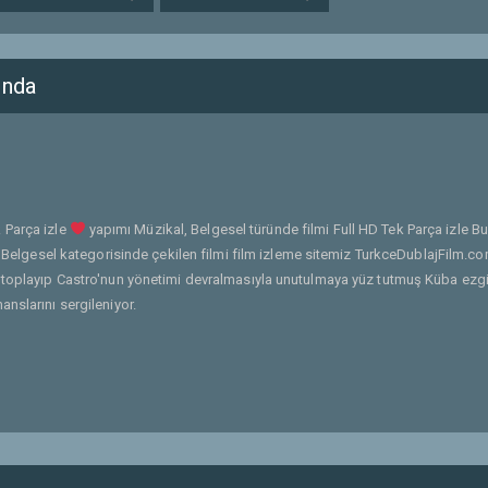
ında
 Parça izle
yapımı Müzikal, Belgesel türünde filmi Full HD Tek Parça izle B
l, Belgesel kategorisinde çekilen filmi film izleme sitemiz TurkceDublajFilm.c
 toplayıp Castro'nun yönetimi devralmasıyla unutulmaya yüz tutmuş Küba ezgil
nslarını sergileniyor.