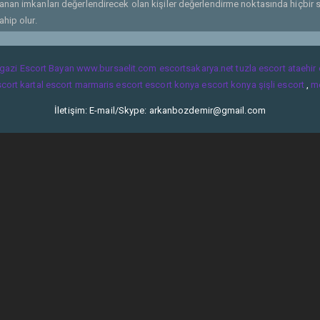
nan imkanları değerlendirecek olan kişiler değerlendirme noktasında hiçbir so
hip olur.
gazi Escort Bayan
www.bursaelit.com
escortsakarya.net
tuzla escort
ataehir
isterseniz oynayın özellikle sitenin kazanç sağlayan bir platform olması çok 
scort
kartal escort
marmaris escort
escort konya
escort konya
şişli escort
,
m
mümkündür.
Betvole
bahis sitesi her zaman kullanıcılarına aktif şekilde hizmet ve
ları rahatlıkla oynarken paranızı da kısa sürede katlarsınız. Bahis sitesi aynı
İletişim: E-mail/Skype:
arkanbozdemir@gmail.com
ede bu şekilde bütün oyunlar oynanırken güvenilir yapı diğer sitelere göre da