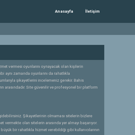
Anasayfa
İletişim
hizmet vermesi oyunlarını oynayacak olan kişilerin
 gibi aynı zamanda oyunlarını da rahatlıkla
umlarıyla şikayetlerini incelemeniz gerekir. Bahis
ın arasındadır. Site güvenilir ve profesyonel bir platform
idebilirsiniz. Şikayetlerinin olmaması sitelerin bizlere
et vermekte olan sitelerin arasında yer almayı başarıyor.
yük bir rahatlıkla hizmet verebildiği gibi kullanıcılarının