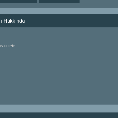
i Hakkında
p HD izle.