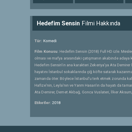
Hedefim Sensin
Filmi Hakkında
Tür:
Komedi
Film Konusu:
Hedefim Sensin (2018) Full HD izle. Mesle
olması ve mafya arasındaki çatışmanın akabinde adaya 
Hedefim Sensin'in ana karakteri Zekeriya'ya Ata Demirer 
hayatını İstanbul sokaklarında çiğ köfte satarak kazanmakt
zamanda öter. Böylece İstanbul'u terk etmek zorunda kal
Hafize'nin, Leyla'nın ve Yarım Hasan'ın da hayatı da tamam
Ata Demirer, Demet Akbağ, Gonca Vuslateri, İlker Aksum,
Etiketler:
2018