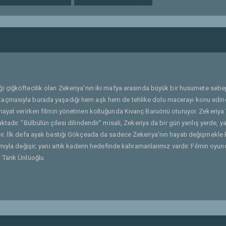
ği çiğköftecilik olan Zekeriya'nın iki mafya arasında büyük bir husumete seb
kaçmasıyla burada yaşadığı hem aşk hem de tehlike dolu macerayı konu edin
hayat verirken filmin yönetmen koltuğunda Kıvanç Baruönü oturuyor. Zekeriya 
adır. "Bülbülün çilesi dilindendir" misali, Zekeriya da bir gün yanlış yerde, ya
ır. İlk defa ayak bastığı Gökçeada da sadece Zekeriya'nın hayatı değişmekle
ıyla değişir; yani artık kaderin hedefinde kahramanlarımız vardır. Filmin oyunc
 Tarık Ünlüoğlu