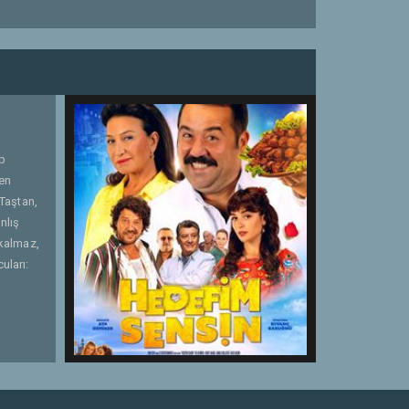
ep
en
Taştan,
nlış
 kalmaz,
uları: