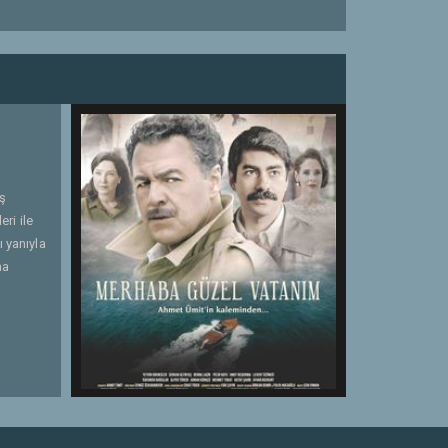
iş
ri ile
ı yanıyla
na