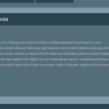
ında
m izle. Senaryosunu Ahmet Ümit’in yazdığı Merhaba Güzel Vatanım, yolu
onu örnek almış ve tıpkı onun gibi hayatının bir dönemini Moskova’da geçirm
, Nazım Hikmet ve Ahmet Ümit'in farklı dönemlerdeki çalkantılı hayat hikâyele
ek olan eserler verir, diğeri de onu örnek alarak sanatın ve edebiyatın kurtarıc
ünlü bir yazar olur. Filmin oyuncuları: Yetkin Dikinciler, Serkan Altıntaş, Ber