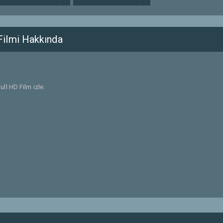
ilmi Hakkında
ll HD Film izle.