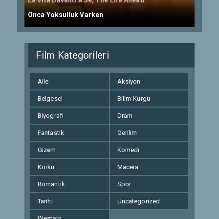
La Vita Davanti a Sé, The Life Ahead
Onca Yoksulluk Varken
Film Kategorileri
Aile
Aksiyon
Belgesel
Bilim-Kurgu
Biyografi
Dram
Fantastik
Gerilim
Gizem
Komedi
Korku
Macera
Romantik
Spor
Tarihi
Uncategorized
Western