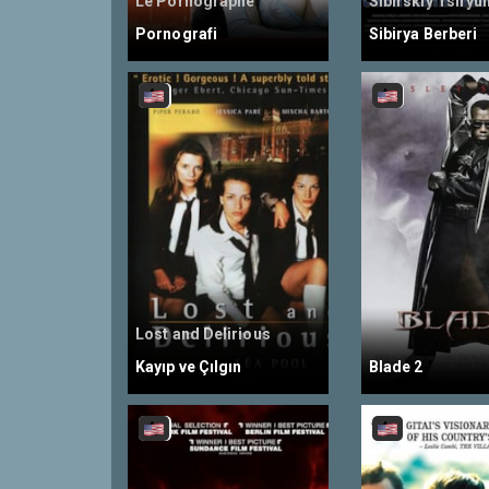
Le Pornographe
Pornografi
Sibirya Berberi
Lost and Delirious
Kayıp ve Çılgın
Blade 2