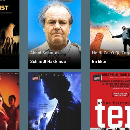
About Schmidt
He Ni Zai Yi Qi, To
Schmidt Hakkında
Birlikte