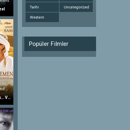
amins
Tarihi
Uncategorized
zel
Western
Popüler Filmler
And Now... Ladies and Gentlemen...
Bir Kadın… Bir Erkek… Ve…