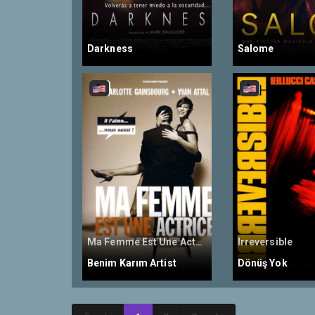
Darkness
Salome
Ma Femme Est Une Actrice, My Wife Is an Actress
Irreversible
Benim Karım Artist
Dönüş Yok