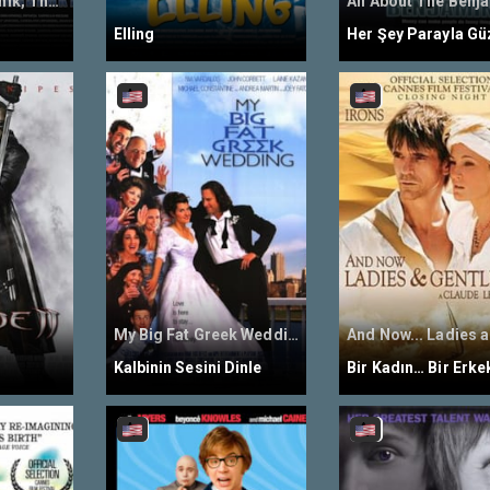
Sibirskiy Tsiryulnik, The Barber of Siberia
All About The Benj
Elling
Her Şey Parayla Gü
My Big Fat Greek Wedding
Kalbinin Sesini Dinle