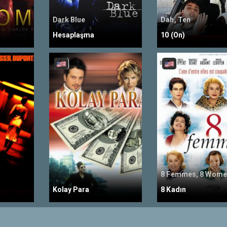
Dark Blue
Dah, Ten
Hesaplaşma
10 (On)
8 Femmes, 8 Wome
Kolay Para
8 Kadın