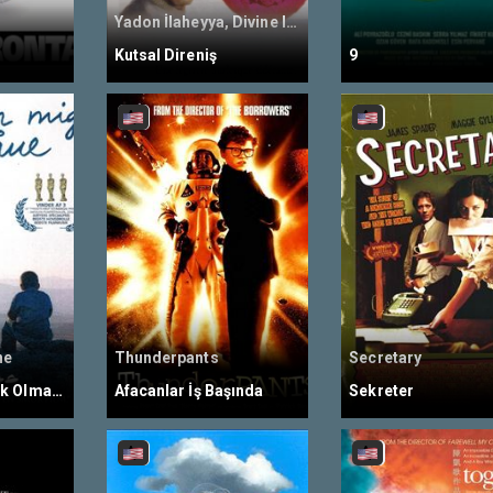
Yadon İlaheyya, Divine Intervention
Kutsal Direniş
9
ne
Thunderpants
Secretary
Gönlümdeki Köşk Olmasa
Afacanlar İş Başında
Sekreter