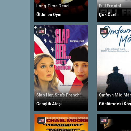
Long Time Dead
Full Frontal
Öldüren Oyun
Çok Özel
Slap Her, She's French!
Omfavn Mig Må
Gençlik Ateşi