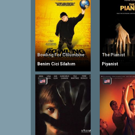
Bowling For Columbine
The Pianist
Benim Cici Silahım
Piyanist